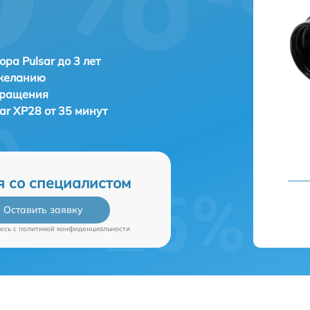
ора Pulsar до 3 лет
 желанию
бращения
sar XP28 от 35 минут
я со специалистом
Оставить заявку
есь c
политикой конфиденциальности