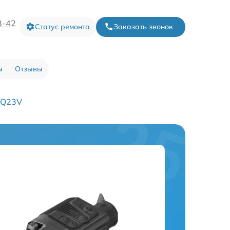
3-42
Статус ремонта
Заказать звонок
ы
Отзывы
XQ23V