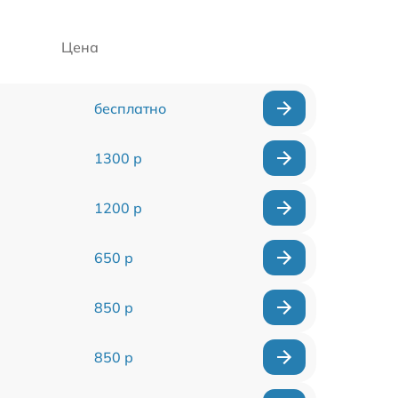
Цена
бесплатно
1300 р
1200 р
650 р
850 р
850 р