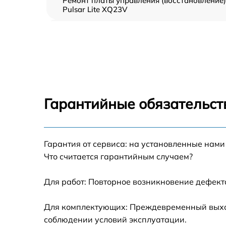
Ремонт платы управления (восстановление)
Pulsar Lite XQ23V
Прошивка (Обновление ПО) Pulsar Lite
XQ23V
Замена дисплея (экрана) Pulsar Lite XQ23V
Замена корпуса Pulsar Lite XQ23V
Гарантийные обязательст
Замена аккумулятора Pulsar Lite XQ23V
Гарантия от сервиса: на установленные нами
Замена процессора Pulsar Lite XQ23V
Что считается гарантийным случаем?
Замена USB порта Pulsar Lite XQ23V
Для работ: Повторное возникновение дефект
Замена ключей управления Pulsar Lite
Для комплектующих: Преждевременный выход 
XQ23V
соблюдении условий эксплуатации.