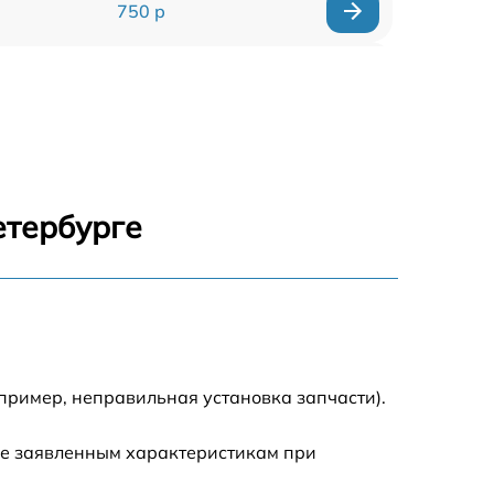
750 р
450 р
750 р
1500 р
етербурге
700 р
850 р
650 р
пример, неправильная установка запчасти).
590 р
ие заявленным характеристикам при