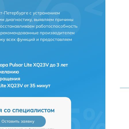
кт-Петербурге с устранением
м диагностику, выявляем причины
восстанавливаем работоспособность
и рекомендованные производителем
рку всех функций и предоставляем
ора Pulsar Lite XQ23V до 3 лет
 желанию
бращения
Lite XQ23V от 35 минут
я со специалистом
Оставить заявку