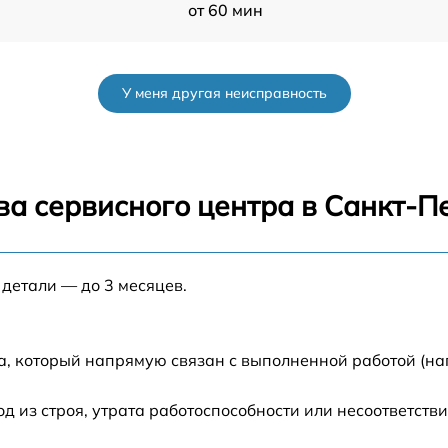
от 60 мин
от 60 мин
У меня другая неисправность
от 60 мин
от 60 мин
ва сервисного центра в Санкт-П
от 60 мин
 детали — до 3 месяцев.
от 60 мин
от 60 мин
а, который напрямую связан с выполненной работой (на
от 60 мин
из строя, утрата работоспособности или несоответств