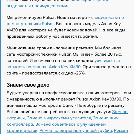
выделяется преимуществами
.
Мы ремонтируем Pulsar. Наши мастера -
специалисты по
ремонту техники Pulsar
. Восстановить модель Axion Key
XM30 для мастеров не будет новой задачей. На все виды
проведенных работ у нас имеется гарантия.
Минимальные сроки выполнения ремонта. Мы большая
сеть мастерских техники Pulsar. Мы имеем более 20 тыс.
запчастей. И возможно на наших складах
уже имеется
запчасть на модель Axion Key XM30
. При заказе ремонта на
сайте - предоставляется скидка -25%.
Знаем свое дело
Будьте уверены в профессионализме наших мастеров - они
с уверенностью выполнят ремонт Pulsar Axion Key XM30. По
данным наших мастеров в Санкт-Петербурге по ремонту
Pulsar, наиболее востребованы следующие услуги:
Замена
матрицы
,
Замена микросхемы усилителя
,
Замена шим
контроллера
,
Замена объективов с улучшением
характеристик
,
Ремонт электронно-лучевой трубки
,
Ремонт