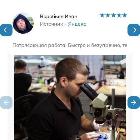
Наши мастера
Воробьев Иван
Источник –
Яндекс
Потрясающая работа! Быстро и безупречно, техник