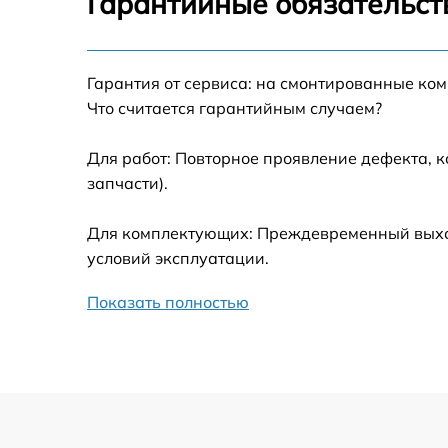
Гарантийные обязательст
Калибровка и настройка тепловизора
Гарантия от сервиса: на смонтированные ко
Ремонт встроенного дальнометра и
Что считается гарантийным случаем?
других устройств
Для работ: Повторное проявление дефекта, 
Замена микросхемы логики
запчасти).
Замена ключей управления
Для комплектующих: Преждевременный выход 
условий эксплуатации.
Ремонт цепи питания
Показать полностью
Замена USB порта
Замена процессора
Замена аккумулятора