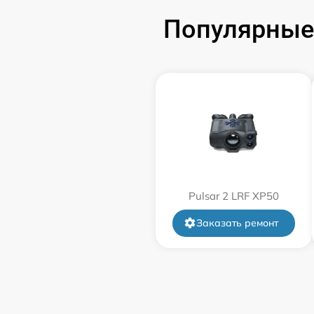
Популярные 
Замена корпуса
Замена дисплея (экрана)
Прошивка (Обновление ПО)
Ремонт платы управления
(восстановление)
Восстановление после попадания влаги
Pulsar 2 LRF XP50
Заказать ремонт
Ремонт Wi-Fi
Ремонт разъема
Ремонт капиллярной трубки