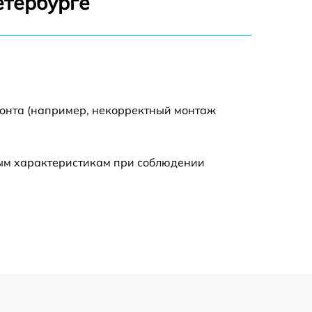
етербурге
900 р
750 р
монта (например, некорректный монтаж
450 р
590 р
ным характеристикам при соблюдении
1200 р
650 р
850 р
700 р