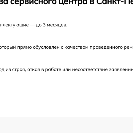
ва сервисного центра в Санкт-П
от 60 мин
мплектующие — до 3 месяцев.
от 60 мин
который прямо обусловлен с качеством проведенного ре
от 60 мин
от 60 мин
из строя, отказ в работе или несоответствие заявлен
от 60 мин
от 60 мин
от 60 мин
от 60 мин