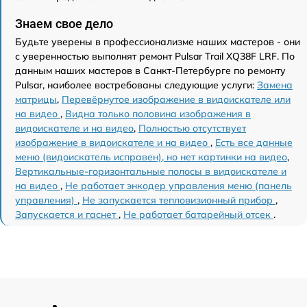
Знаем свое дело
Будьте уверены в профессионализме наших мастеров - они
с уверенностью выполнят ремонт Pulsar Trail XQ38F LRF. По
данным наших мастеров в Санкт-Петербурге по ремонту
Pulsar, наиболее востребованы следующие услуги:
Замена
матрицы
,
Перевёрнутое изображение в видоискателе или
на видео
,
Видна только половина изображения в
видоискателе и на видео
,
Полностью отсутствует
изображение в видоискателе и на видео
,
Есть все данные
меню (видоискатель исправен), но нет картинки на видео
,
Вертикальные-горизонтальные полосы в видоискателе и
на видео
,
Не работает энкодер управления меню (панель
управления)
,
Не запускается тепловизионный прибор
,
Запускается и гаснет
,
Не работает батарейный отсек
.