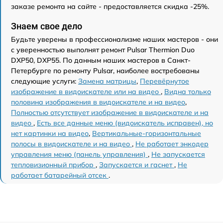
заказе ремонта на сайте - предоставляется скидка -25%.
Знаем свое дело
Будьте уверены в профессионализме наших мастеров - они
с уверенностью выполнят ремонт Pulsar Thermion Duo
DXP50, DXP55. По данным наших мастеров в Санкт-
Петербурге по ремонту Pulsar, наиболее востребованы
следующие услуги:
Замена матрицы
,
Перевёрнутое
изображение в видоискателе или на видео
,
Видна только
половина изображения в видоискателе и на видео
,
Полностью отсутствует изображение в видоискателе и на
видео
,
Есть все данные меню (видоискатель исправен), но
нет картинки на видео
,
Вертикальные-горизонтальные
полосы в видоискателе и на видео
,
Не работает энкодер
управления меню (панель управления)
,
Не запускается
тепловизионный прибор
,
Запускается и гаснет
,
Не
работает батарейный отсек
.