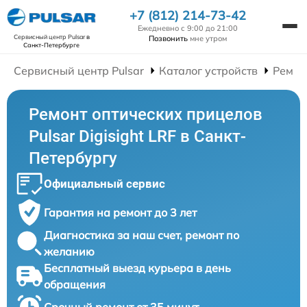
+7 (812) 214-73-42
Ежедневно с 9:00 до 21:00
Сервисный центр Pulsar
в
Позвонить
мне утром
Санкт-Петербурге
Сервисный центр Pulsar
Каталог устройств
Ремон
Ремонт оптических прицелов
Pulsar Digisight LRF в Санкт-
Петербургу
Официальный сервис
Гарантия на ремонт до 3 лет
Диагностика за наш счет, ремонт по
желанию
Бесплатный выезд курьера в день
обращения
Срочный ремонт от 35 минут