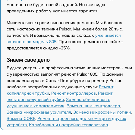
мастеров не будет новой задачей. На все виды
проведенных работ у нас имеется гарантия.
Минимальные сроки выполнения ремонта. Мы большая
сеть мастерских техники Pulsar. Мы имеем более 20 тыс.
запчастей. И возможно на наших складах
уже имеется
запчасть на модель 805
. При заказе ремонта на сайте -
предоставляется скидка -25%.
Знаем свое дело
Будьте уверены в профессионализме наших мастеров - они
с уверенностью выполнят ремонт Pulsar 805. По данным
наших мастеров в Санкт-Петербурге по ремонту Pulsar,
наиболее востребованы следующие услуги:
Ремонт
капиллярной трубки
,
Ремонт контроллеров
,
Ремонт
электронно-лучевой трубки
,
Замена объективов с
улучшением характеристик
,
Замена шим контроллера
,
Замена микросхемы усилителя
,
Замена микросхемы логики
,
Замена CORE
,
Ремонт встроенного дальнометра и других
устройств
,
Калибровка и настройка тепловизора
.